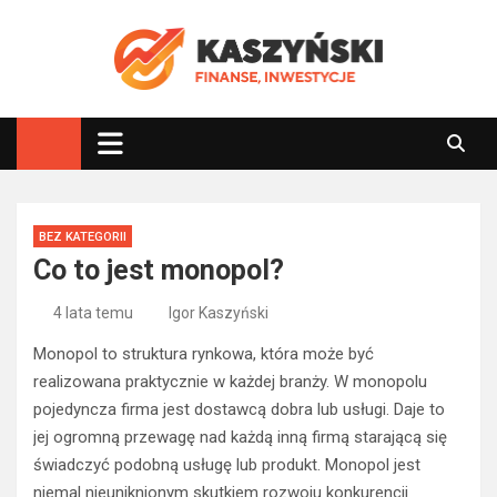
Skip
to
content
kaszynski.com.pl
Pieniądze, pewne inwestycje
BEZ KATEGORII
Co to jest monopol?
4 lata temu
Igor Kaszyński
Monopol to struktura rynkowa, która może być
realizowana praktycznie w każdej branży. W monopolu
pojedyncza firma jest dostawcą dobra lub usługi. Daje to
jej ogromną przewagę nad każdą inną firmą starającą się
świadczyć podobną usługę lub produkt. Monopol jest
niemal nieuniknionym skutkiem rozwoju konkurencji