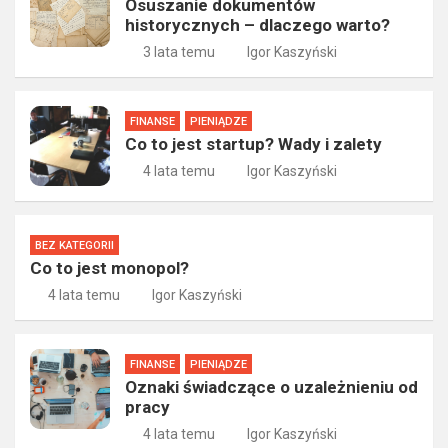
Osuszanie dokumentów
historycznych – dlaczego warto?
3 lata temu
Igor Kaszyński
FINANSE
PIENIĄDZE
Co to jest startup? Wady i zalety
4 lata temu
Igor Kaszyński
BEZ KATEGORII
Co to jest monopol?
4 lata temu
Igor Kaszyński
FINANSE
PIENIĄDZE
Oznaki świadczące o uzależnieniu od
pracy
4 lata temu
Igor Kaszyński