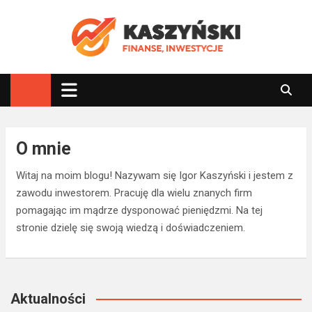
Skip
to
content
kaszynski.com.pl
Pieniądze, pewne inwestycje
O mnie
Witaj na moim blogu! Nazywam się Igor Kaszyński i jestem z
zawodu inwestorem. Pracuję dla wielu znanych firm
pomagając im mądrze dysponować pieniędzmi. Na tej
stronie dzielę się swoją wiedzą i doświadczeniem.
Aktualności