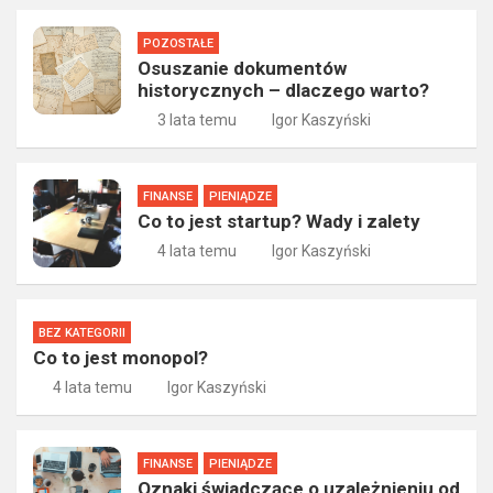
POZOSTAŁE
Osuszanie dokumentów
historycznych – dlaczego warto?
3 lata temu
Igor Kaszyński
FINANSE
PIENIĄDZE
Co to jest startup? Wady i zalety
4 lata temu
Igor Kaszyński
BEZ KATEGORII
Co to jest monopol?
4 lata temu
Igor Kaszyński
FINANSE
PIENIĄDZE
Oznaki świadczące o uzależnieniu od